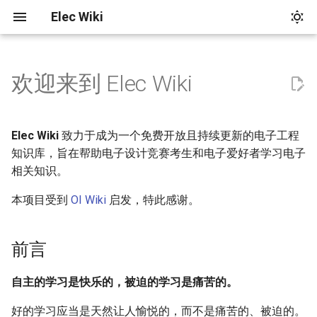
Elec Wiki
欢迎来到 Elec Wiki
前言
GPIO
示波器
按键检测
GPIO 入门：点灯实验
SysTick 入门
定时器基本用法
串行协议的时序
概述
矩阵键盘
联系我们
多文件项目
GPIO 输出
在中断中使用延时函数
PWM 生成
SPI 协议
基本使用方法
Elec Wiki
致力于成为一个免费开放且持续更新的电子工程
知识库，旨在帮助电子设计竞赛考生和电子爱好者学习电子
volatile 修饰
GPIO 输入
微秒级滴答操作
定时器的从模式
I2C 协议
触发
相关知识。
时钟树
本项目受到
OI Wiki
启发，特此感谢。
上下拉电阻
输入捕获
耦合方式
滴答定时器（SysTick）
GPIO 中断
PWM 输入模式
测量
前言
定时器（Timer）
增量式编码器模式
光标
自主的学习是快乐的，被迫的学习是痛苦的。
通信协议
数学运算
好的学习应当是天然让人愉悦的，而不是痛苦的、被迫的。