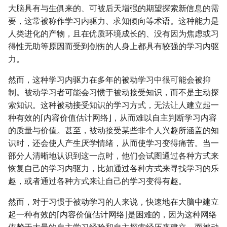
大脑具有与生俱来的、可被后天增强的期望探索新信息的需
X-Y 模式
要，这常被称作学习内驱力、求知倾向等术语。这种能力是
人类进化的产物，且在优质环境成长的、没有因为焦虑或习
探头补偿
得性无助等原因而受到创伤的人身上都具有较强的学习内驱
力。
然而，这种学习内驱力在多年的被动学习中很可能会被抑
制。被动学习者可能会习惯于被动接受知识，而不是主动探
索知识。这种被动接受知识的学习方式，无法让人建立起一
种有效的⌈内容价值估计网络⌋，从而难以自主判断学习内容
的质量与价值。甚至，被动接受某些非个人兴趣所涵盖的知
识时，还会使人产生厌学情绪，从而使学习变得痛苦。当一
部分人清晰地认识到这一点时，他们会试图通过各种方式来
恢复自己的学习内驱力，比如通过各种方式来寻找学习的乐
趣，或者通过各种方式来让自己的学习变得有趣。
然而，对于习惯于被动学习的人来说，快速地在大脑中建立
起一种有效的⌈内容价值估计网络⌋是困难的，因为这种网络